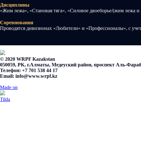
Дисциплины
«Жим лежа», «Становая тяга», «Силовое двоеборье/(жим лежа и 
Соревнования
Проводятся дивизионах «Любители» и «Профессионалы», с учето
© 2020 WRPF Kazakstan
050059, РК, г.Алматы, Медеуский район, проспект Аль-Фараби
Телефон: +7 701 538 44 17
Email:
info@www.wrpf.kz
Made on
Tilda