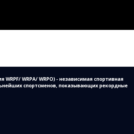
Partners
Clients
Blog
Contacts
я WRPF/ WRPA/ WRPO) - независимая спортивная
ильнейших спортсменов, показывающих рекордные