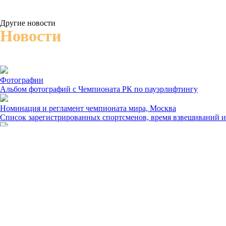
Другие новости
Новости
Фотографии
Альбом фотографий с Чемпионата РК по пауэрлифтингу
Номинация и регламент чемпионата мира, Москва
Список зарегистрированных спортсменов, время взвешиваний 
Протоколы чемпионата мира
Москва. 15-20.11.2016
© 2020 WRPF Kazakstan
050059, РК, г.Алматы, Медеуский район, проспект Аль-Фараби
Телефон: +7 701 538 44 17
Email:
info@www.wrpf.kz
Made on