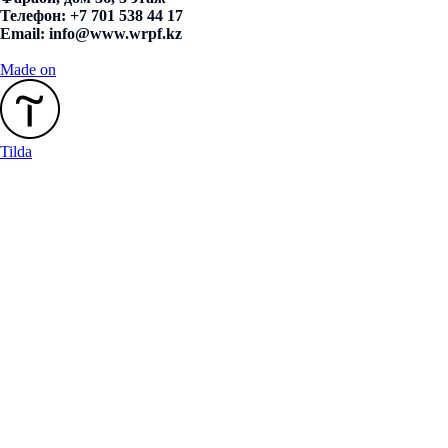
Телефон: +7 701 538 44 17
Email:
info@www.wrpf.kz
Made on
Tilda