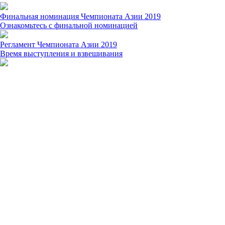
Финальная номинация Чемпионата Азии 2019
Ознакомьтесь с финальной номинацией
Регламент Чемпионата Азии 2019
Время выступления и взвешивания
Схема прохода на взвешивание
Чемпионат Азии WRPF по пауэрлифтингу
© 2020 WRPF Kazakstan
050059, РК, г.Алматы, Медеуский район, проспект Аль-
Фараби, дом 36, 3 этаж
Телефон: +7 701 538 44 17
Email:
info@www.wrpf.kz
Made on
Tilda