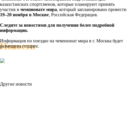
казахстанских спортсменов, которые планируют принять
участив в
чемпионате мира
, который запланировано провести
19–20 ноября в Москве
, Российская Федерация.
Следите за новостями для получения более подробной
информации.
Информация по поездке на чемпионат мира в г. Москва будет
Новости
размещена позднее.
Другие новости
РЕЗУЛЬТАТЫ
Результаты Чемпионата и Кубка Азии по пауэрлифтингу