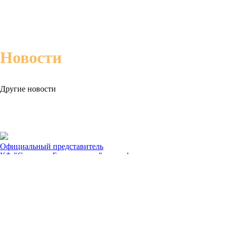
Новости
Другие новости
Официальный представитель
КФ "Смелость Быть первым" стал официальным представителем
Золото на чемпионате мира
Валихан Тен победил на чемпионате мира по пауэрлифтингу
© 2020 WRPF Kazakstan
050059, РК, г.Алматы, Медеуский район, проспект Аль-Фараби