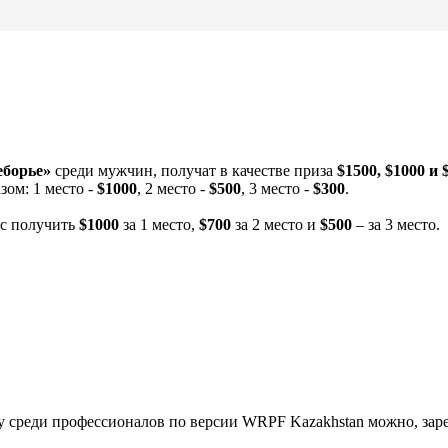
еборье»
среди мужчин, получат в качестве приза
$1500, $1000 и 
ом: 1 место -
$1000
, 2 место -
$500
, 3 место -
$300
.
с получить
$1000
за 1 место,
$700
за 2 место и
$500
– за 3 место.
у среди профессионалов по версии WRPF Kazakhstan можно, зар