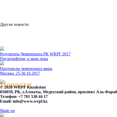
Другие новости
Результаты Чемпионата РК WRPF 2017
Пауэрлифтинг и жим лежа
Протоколы чемпионата мира
Москва. 25-30.10.2017
Новости
© 2020 WRPF Kazakstan
050059, РК, г.Алматы, Медеуский район, проспект Аль-Фараби
Телефон: +7 701 538 44 17
Email:
info@www.wrpf.kz
Made on