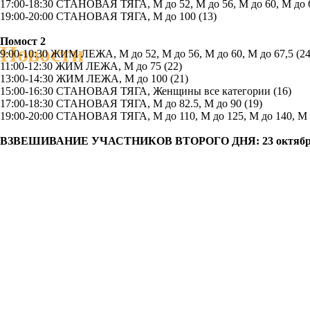
17:00-18:30 СТАНОВАЯ ТЯГА, М до 52, М до 56, М до 60, М до 67
19:00-20:00 СТАНОВАЯ ТЯГА, М до 100 (13)
Помост 2
Новости
9:00-10:30 ЖИМ ЛЕЖА, М до 52, М до 56, М до 60, М до 67,5 (24
11:00-12:30 ЖИМ ЛЕЖА, М до 75 (22)
13:00-14:30 ЖИМ ЛЕЖА, М до 100 (21)
15:00-16:30 СТАНОВАЯ ТЯГА, Женщины все категории (16)
17:00-18:30 СТАНОВАЯ ТЯГА, М до 82.5, М до 90 (19)
19:00-20:00 СТАНОВАЯ ТЯГА, М до 110, М до 125, М до 140, М 
ВЗВЕШИВАНИЕ УЧАСТНИКОВ ВТОРОГО ДНЯ: 23 октября 2021,
© 2020 WRPF Kazakstan
050059, РК, г.Алматы, Медеуский район, проспект Аль-Фараби
Телефон: +7 701 538 44 17
Email:
info@www.wrpf.kz
Made on