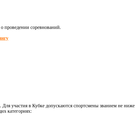
о проведении соревнований.
ингу
. Для участия в Кубке допускаются спортсмены званием не ниж
щих категориях: