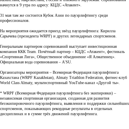
начнутся в 9 утра по адресу: КЦДС «Атакент».
31 мая там же состоится Кубок Азии по пауэрлифтингу среди
профессионалов.
На мероприятия ожидается приезд звёзд пауэрлифтинга: Кирилла
Сарычева (президента WRPF) и других легендарных спортсменов.
Генеральным партнером соревнований выступает инвестиционная
компания ККК Team. Почётный партнер – КЦДС «Атакент», фестиваль
«Спортивная Лига», Общественное объединение «Я Алматинец».
Официальная вода соревнования – A'SU.
Организаторы мероприятия – Всемирная Федерация пауэрлифтинга
Казахстана (WRPF Kazakhstan), Almaty Triathlon Federation, фитнес-клуб
World Class Almaty, мультиспортивный YouTube-канал «Другой ты».
* WRPF (Всемирная Федерация пауэрлифтинга без экипировки) –
независимая спортивная организация, созданная для развития
безэкипировочного пауэрлифтинга, выявления и поддержки сильнейших
спортсменов, показывающих рекордные результаты в отдельных
дисциплинах и в сумме трёх движений пауэрлифтинга.