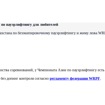
 по пауэрлифтингу для любителей
азахстана по безэкипировочному пауэрлифтингу и жиму лежа WRP
нства соревнований, у Чемпионата Азии по пауэрлифтингу есть
 без допинг контроля согласно
регламенту федерации WRPF
.