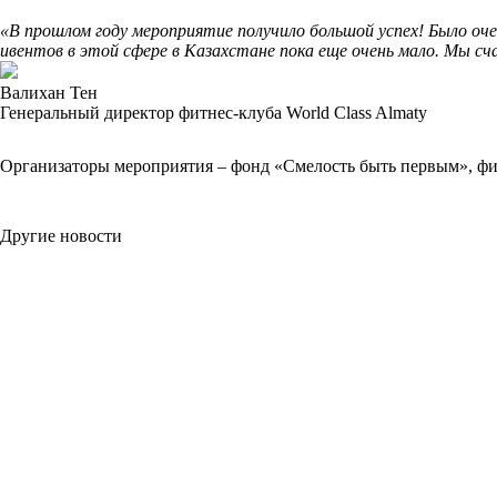
«В прошлом году мероприятие получило большой успех! Было оч
ивентов в этой сфере в Казахстане пока еще очень мало. Мы с
Валихан Тен
Генеральный директор фитнес-клуба World Class Almaty
Организаторы мероприятия – фонд «Смелость быть первым», фи
Другие новости
Фотографии
Альбом фотографий с Чемпионата РК по пауэрлифтингу
Регламент Чемпионата и Кубка Азии 2017
Время выступления и взвешивания
Результаты Чемпионата и Кубка Азии WRPF 2017