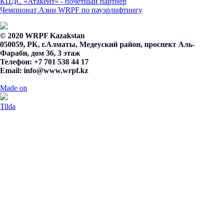
КЦДС «Атакент» - почетный партнер
Чемпионат Азии WRPF по пауэрлифтингу
© 2020 WRPF Kazakstan
050059, РК, г.Алматы, Медеуский район, проспект Аль-
Фараби, дом 36, 3 этаж
Телефон: +7 701 538 44 17
Email:
info@www.wrpf.kz
Made on
Tilda